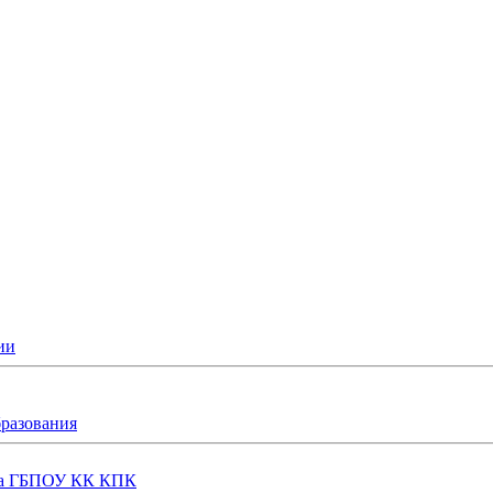
ии
бразования
еда ГБПОУ КК КПК