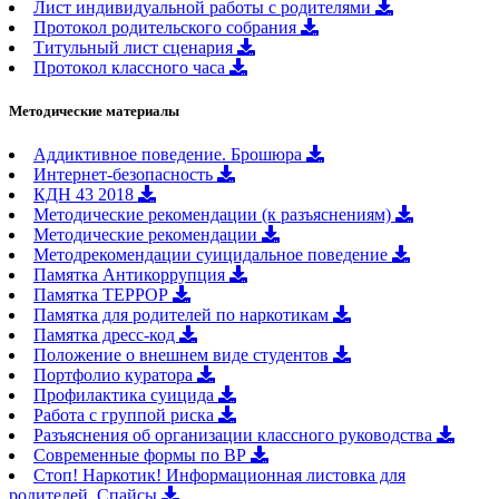
Лист индивидуальной работы с родителями
Протокол родительского собрания
Титульный лист сценария
Протокол классного часа
Методические материалы
Аддиктивное поведение. Брошюра
Интернет-безопасность
КДН 43 2018
Методические рекомендации (к разъяснениям)
Методические рекомендации
Методрекомендации суицидальное поведение
Памятка Антикоррупция
Памятка ТЕРРОР
Памятка для родителей по наркотикам
Памятка дресс-код
Положение о внешнем виде студентов
Портфолио куратора
Профилактика суицида
Работа с группой риска
Разъяснения об организации классного руководства
Современные формы по ВР
Стоп! Наркотик! Информационная листовка для
родителей. Спайсы