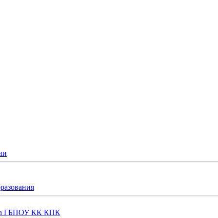
ии
бразования
еда ГБПОУ КК КПК