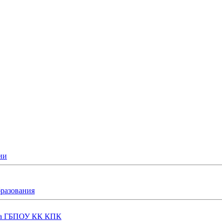
ии
бразования
еда ГБПОУ КК КПК