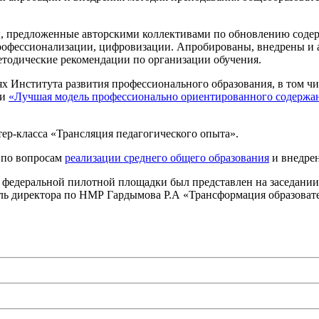
лы, предложенные авторскими коллективами по обновлению соде
рофессионализации, цифровизации. Апробированы, внедрены и 
етодические рекомендации по организации обучения.
иях Института развития профессионального образования, в том ч
и
«Лучшая модель профессионально ориентированного содержан
тер-класса «Трансляция педагогического опыта».
 по вопросам
реализации среднего общего образования
и внедрен
а федеральной пилотной площадки был представлен на заседани
ль директора по НМР Гардымова Р.А «Трансформация образовате