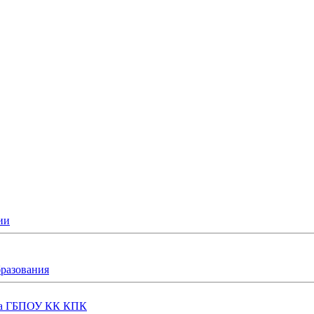
ии
бразования
еда ГБПОУ КК КПК