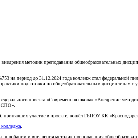
в внедрения методик преподавания общеобразовательных дисци
53 на период до 31.12.2024 года колледж стал федеральной пи
я практики подготовки по общеобразовательным дисциплинам с
х федерального проекта «Современная школа» «Внедрение метод
м СПО».
й, принявших участие в проекте, вошёл ГБПОУ КК «Краснодарс
й колледжа
.
мы апробации и внедрения методик преподавания общеобразова