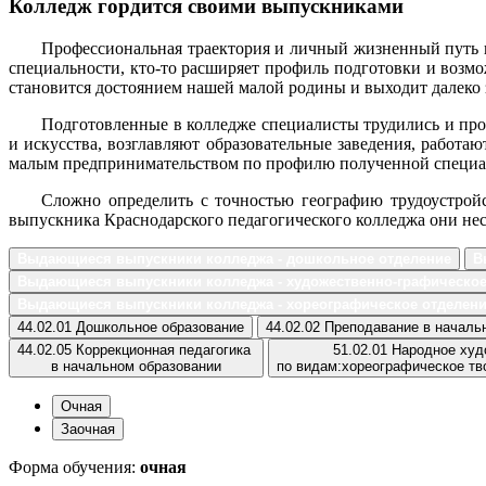
Колледж гордится своими выпускниками
Профессиональная траектория и личный жизненный путь 
специальности, кто-то расширяет профиль подготовки и возм
становится достоянием нашей малой родины и выходит далеко з
Подготовленные в колледже специалисты трудились и про
и искусства, возглавляют образовательные заведения, работа
малым предпринимательством по профилю полученной специаль
Сложно определить с точностью географию трудоустройс
выпускника Краснодарского педагогического колледжа они несу
Выдающиеся выпускники колледжа - дошкольное отделение
В
Выдающиеся выпускники колледжа - художественно-графическое
Выдающиеся выпускники колледжа - хореографическое отделен
44.02.01 Дошкольное образование
44.02.02 Преподавание в началь
44.02.05 Коррекционная педагогика
51.02.01 Народное ху
в начальном образовании
по видам:хореографическое тв
Очная
Заочная
Форма обучения:
очная