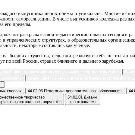
каждого выпускника неповторимы и уникальны. Многие из них 
ожности самореализации. В числе выпускников колледжа разны
а его пределы.
должают раскрывать свои педагогические таланты сегодня в ра
ют в управленческих структурах, в образовательных организаци
ности, некоторые состоялись как учёные.
тва бывших студентов, ведь они реализуют себя не только на
т по всей России, странах ближнего и дальнего зарубежья.
ыдающиеся выпускники колледжа - музыкальное отделение
Выда
 отделение
Выдающиеся выпускники колледжа - театральное отд
ие
ных классах
44.02.03 Педагогика дополнительного образования
44.
дожественное творчество
54.02.01 Дизайн
орчество,театральное творчество
(по отраслям)