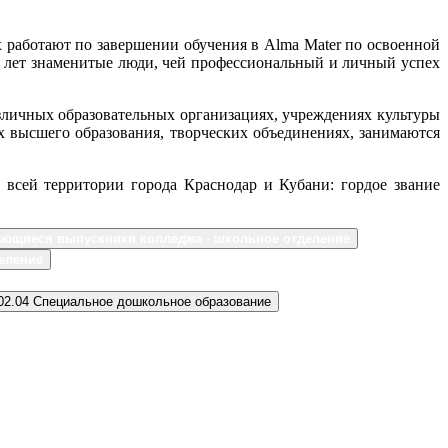
работают по завершении обучения в Alma Mater по освоенной
х лет знаменитые люди, чей профессиональный и личный успех
зличных образовательных организациях, учреждениях культуры
ях высшего образования, творческих объединениях, занимаются
 всей территории города Краснодар и Кубани: гордое звание
ющиеся выпускники колледжа - школьное отделение
еление
02.04 Специальное дошкольное образование