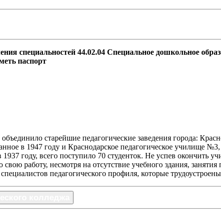
еления специальностей 44.02.04 Специальное дошкольное обра
иметь паспорт
 объединило старейшие педагогические заведения города: Красн
нное в 1947 году и Краснодарское педагогическое училище №3, от
 1937 году, всего поступило 70 студенток. Не успев окончить 
вою работу, несмотря на отсутствие учебного здания, занятия
 специалистов педагогического профиля, которые трудоустроены 
ческого колледжа