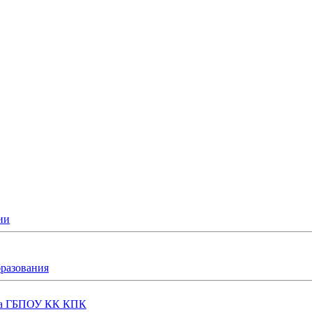
ии
бразования
еда ГБПОУ КК КПК