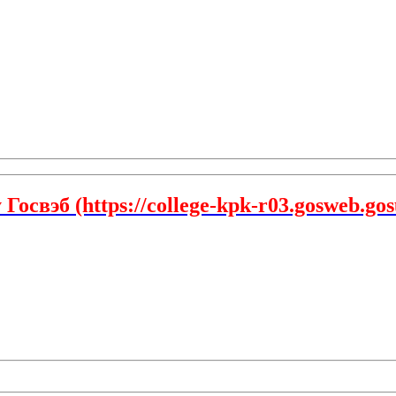
свэб (https://college-kpk-r03.gosweb.gosu