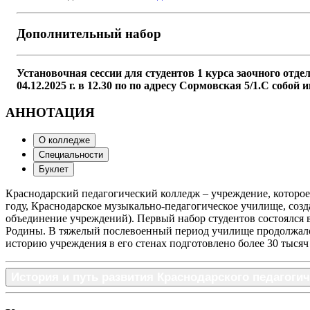
Дополнительный набор
Установочная сессии для студентов 1 курса заочного отд
04.12.2025 г. в 12.30 по по адресу Сормовская 5/1.С собой 
АННОТАЦИЯ
О колледже
Специальности
Буклет
Краснодарский педагогический колледж – учреждение, которое
году, Краснодарское музыкально-педагогическое училище, созда
объединение учреждений). Первый набор студентов состоялся в
Родины. В тяжелый послевоенный период училище продолжало с
историю учреждения в его стенах подготовлено более 30 тысяч
История и путь развития Краснодарского педагоги