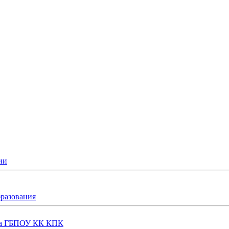
ии
бразования
еда ГБПОУ КК КПК