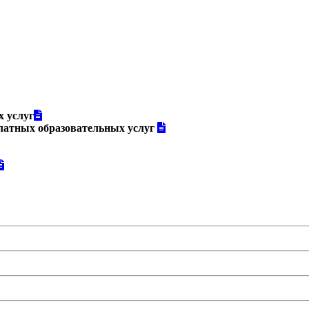
х услуг
латных образовательных услуг